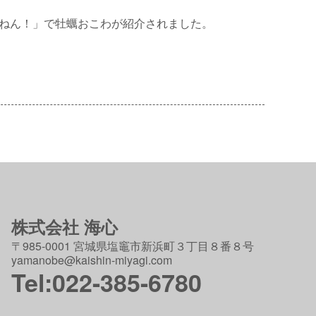
やねん！」で牡蠣おこわが紹介されました。
株式会社 海心
〒985-0001 宮城県塩竈市新浜町３丁目８番８号
yamanobe@kaishin-miyagi.com
Tel:022-385-6780