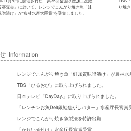
4年11月8日に開催された「第35回全国水産加工品総
TBS
質審査会」に於いて、レンジでこんがり焼き魚「鮭
り焼き
味噌漬け」が“農林水産大臣賞”を受賞しました。
らせ
Information
レンジでこんがり焼き魚「鮭加賀味噌漬け」が農林水
TBS「ひるおび」に取り上げられました。
日本テレビ「DayDay.」に取り上げられました。
「レンチンお魚Deli銀鮭焦がしバター」水産庁長官賞
レンジでこんがり焼き魚製法を特許出願
「かれい煮付け」水産庁長官賞受賞